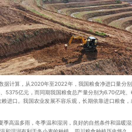
计算，从2020年至2022年，我国粮食净进口量分别约为1
元、5375亿元，而同期我国粮食总产量分别为6.70亿吨、6
依赖进口。我国农业发展不容乐观，长期依靠进口粮食
夏季高温多雨，冬季温和湿润，良好的自然条件和温暖湿
温和湿润有利于冬小麦的种植。四川粮食种植历史悠久，素