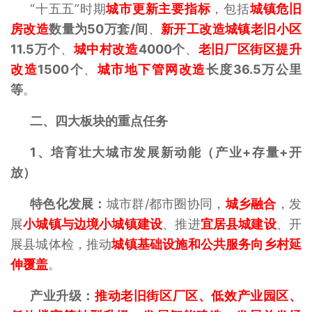
“十五五”时期
城市更新主要指标
，包括
城镇危旧
房改造
数量为50万套/间
、
新开工改造城镇老旧小区
11.5万个
、
城中村改造
4000个
、
老旧厂区街区提升
改造
1500个
、
城市地下管网改造
长度36.5万公里
等
。
二、四大板块的重点任务
1、
培育壮大城市发展新动能（产业+存量+开
放）
特色化发展：
城市群/都市圈协同，
城乡融合
，发
展
小城镇与边境小城镇建设
、推进
宜居县城建设
、开
展县城体检，推动
城镇基础设施和公共服务向乡村延
伸覆盖
。
产业升级：
推动老旧街区厂区、低效产业园区、