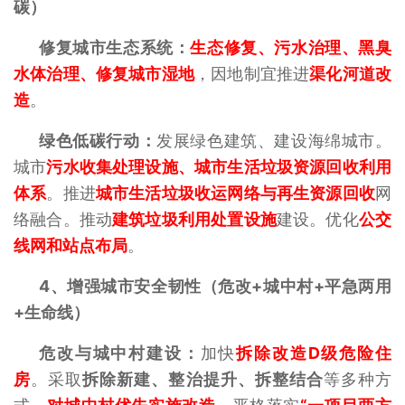
碳）
修复城市生态系统：
生态修复、污水治理、黑臭
水体治理、修复城市湿地
，因地制宜推进
渠化河道改
造
。
绿色低碳行动：
发展绿色建筑、建设海绵城市。
城市
污水收集处理设施、城市生活垃圾资源回收利用
体系
。推进
城市生活垃圾收运网络与再生资源回收
网
络融合。推动
建筑垃圾利用处置设施
建设。优化
公交
线网和站点布局
。
4、
增强城市安全韧性（危改+城中村
+平急两用
+生命线）
危改与城中村建设：
加快
拆除改造D级危险住
房
。采取
拆除新建、整治提升、拆整结合
等多种方