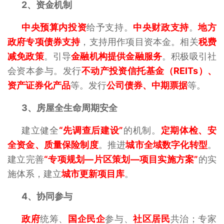
2、
资金机制
中央预算内投资
给予支持。
中央财政支持
。
地方
政府专项债券支持
，支持用作项目资本金。相关
税费
减免政策
。引导
金融机构提供金融服务
。积极吸引社
会资本参与。发行
不动产投资信托基金（REITs）、
资产证券化产品
等。发行
公司债券、中期票据
等。
3、
房屋全生命周期安全
建立健全
“先调查后建设”
的机制。
定期体检、安
全资金、质量保险制度
。推进
城市全域数字化转型
。
建立完善
“专项规划—片区策划—项目实施方案”
的实
施体系，建立
城市更新项目库
。
4、
协同参与
政府
统筹、
国企民企
参与、
社
区居民
共治；专家