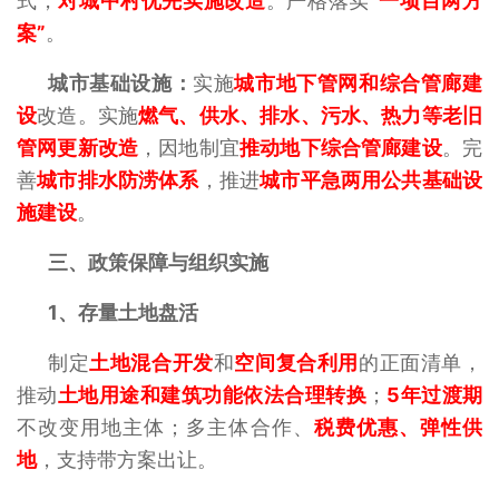
式，
对城中村优先实施改造
。严格落实
“一项目两方
案”
。
城市基础设施：
实施
城市地下管网和综合管廊建
设
改造。实施
燃气、供水、排水、污水、热力等老旧
管网更新改造
，因地制宜
推动地下综合管廊建设
。完
善
城市排水防涝体系
，推进
城市平急两用公共基础设
施建设
。
三、政策保障与组织实施
1、
存量土地盘活
制定
土地混合开发
和
空间复合利用
的正面清单，
推动
土地用途和建筑功能依法合理转换
；
5年过渡期
不改变用地主体；多主体合作、
税费优惠、弹性供
地
，支持带方案出让。