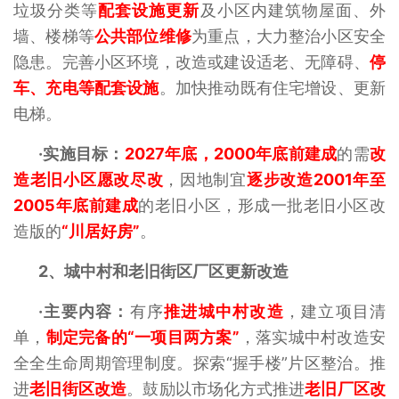
垃圾分类等
配套设施更新
及小区内建筑物屋面、外
墙、楼梯等
公共部位维修
为重点，大力整治小区安全
隐患。完善小区环境，改造或建设适老、无障碍、
停
车、充电等配套设施
。加快推动既有住宅增设、更新
电梯。
·实施目标：
2027年底，2000年底前建成
的需
改
造老旧小区愿改尽改
，因地制宜
逐步改造2001年至
2005年底前建成
的老旧小区，形成一批老旧小区改
造版的
“川居好房”
。
2、
城中村和老旧街区厂区更新改造
·主要内容：
有序
推进城中村改造
，建立项目清
单，
制定完备的“一项目两方案”
，落实城中村改造安
全全生命周期管理制度。探索“握手楼”片区整治。推
进
老旧街区改造
。鼓励以市场化方式推进
老旧厂区改