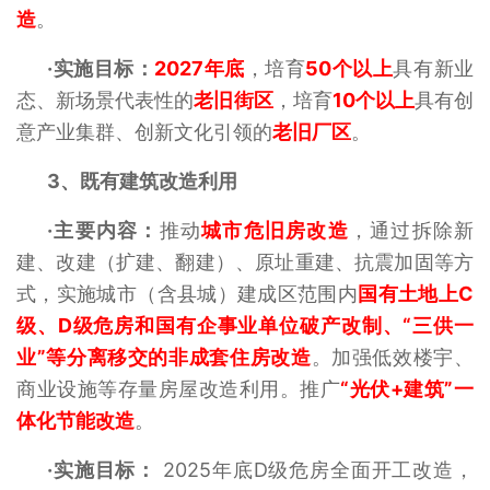
造
。
·实施目标：
2027年底
，培育
50个以上
具有新业
态、新场景代表性的
老旧街区
，培育
10个以上
具有创
意产业集群、创新文化引领的
老旧厂区
。
3、
既有建筑改造利用
·主要内容：
推动
城市危旧房改造
，通过拆除新
建、改建（扩建、翻建）、原址重建、抗震加固等方
式，实施城市（含县城）建成区范围内
国有土地上C
级、D级危房和国有企事业单位破产改制、“三供一
业”等分离移交的非成套住房改造
。加强低效楼宇、
商业设施等存量房屋改造利用。推广
“光伏+建筑”一
体化节能改造
。
·实施目标：
2025年底D级危房全面开工改造，