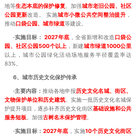
地等
生态本底的保护修复
。加强
城市老旧公园、社区
公园更新
改造。 实施
城市小微公共空间整治提升
，
推动
口袋公园、城市绿道
等建设。
·实施目标：
2027年底
，全省新增和改造
口袋公
园、社区公园500个以上
，新建
城市绿道1000公里
以上，城市公园绿化活动场地服务半径覆盖率达
83%。
6、
城市历史文化保护传承
·主要内容：
推动各地申报
历史文化名城、街区、
文物保护单位和历史建筑
。实施一批历史文化名城保
护提升项目，逐步补齐历史文化街区
基础设施和公共
服务短板
。加强
古树名木保护管理
。
·实施目标：
2027年底
，实施
10个历史文化街区