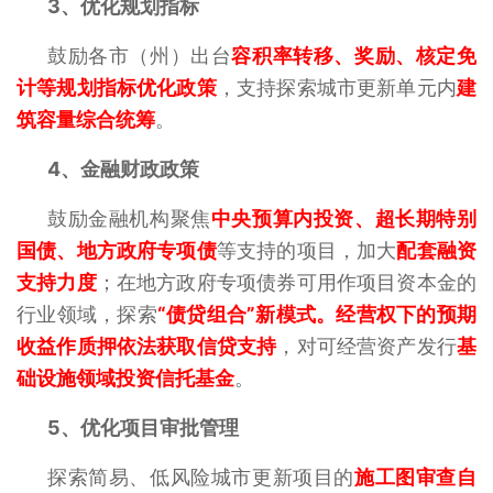
3、
优化规划指标
鼓励各市（州）出台
容积率转移、奖励、核定免
计等规划指标优化政策
，支持探索城市更新单元内
建
筑容量综合统筹
。
4、
金融财政政策
鼓励金融机构聚焦
中央预算内投资、超长期特别
国债、地方政府专项债
等支持的项目，加大
配套融资
支持力度
；在地方政府专项债券可用作项目资本金的
行业领域，探索
“债贷组合”新模式。经营权下的预期
收益作质押依法获取信贷支持
，对可经营资产发行
基
础设施领域投资信托基金
。
5、
优化项目审批管理
探索简易、低风险城市更新项目的
施工图审查自