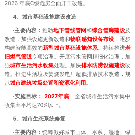
2026 年底C级危房全面开工改造。
4、
城市基础设施建设改造
·主要内容：
推动
地下管线管网
和
综合管廊建设
及
改造，加强设施更新改造和
物联感知设备布设
，逐步
构建智能高效的
新型城市基础设施体系
。持续推进
老
旧燃气管道
专项治理。开展污水管网精细化治理，加
强
城市生活污水收集
处理。加快
排水防涝设施建设
改
造。推进生活垃圾焚烧发电厂超低排放技术改造，规
范
城市建筑垃圾处置和资源化利用
。
·实施目标：
2027年底
，全省城市生活污水集中
收集率平均达70%以上。
5、
城市生态系统修复
·主要内容：
统筹做好城市山体、水系、湿地、绿