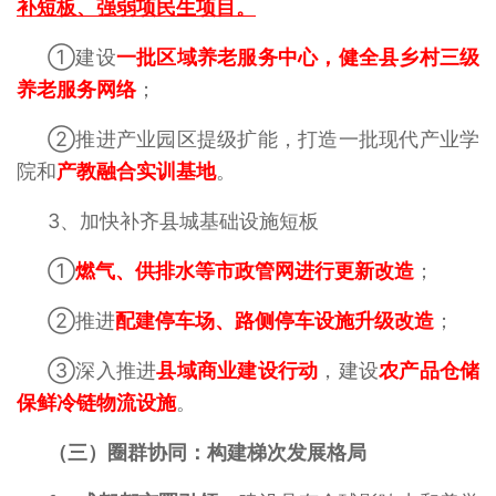
补短板、强弱项民生项目。
①建设
一批区域养老服务中心，健全县乡村三级
养老服务网络
；
②推进产业园区提级扩能，打造一批现代产业学
院和
产教融合实训基地
。
3、
加快补齐县城基础设施短板‌
①
燃气、供排水等市政管网进行更新改造
；
②推进
配建停车场、路侧停车设施升级改造
；
③深入推进
县域商业建设行动
，建设
农产品仓储
保鲜冷链物流设施
。
（三）圈群协同：构建梯次发展格局