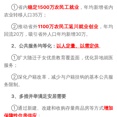
①省内
稳定1500万农民工就业
，年均新增省内
农业转移人口35万‌；
②推动省外
1100万农民工返川就业创业
，年均
回流20万，吸引省外人口年均新增30万‌。
2、
公共服务均等化‌：
以人定量、以需定供
。
①扩大随迁子女优质教育覆盖面，优化异地就医
服务；
②深化户籍改革，减少与户籍挂钩的基本公共服
务限制。
3、
多措并举满足安居需要‌
①通过新建、改建和收购存量商品房等方式
增加
保障性住房供应
；