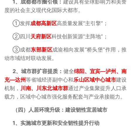
1、
成都都市圈引领‌：
建设具有全球影响力和美誉
度的社会主义现代化国际大都市。
①发挥
成都高新区
高质量发展“主引擎”；
②四川
天府新区
科技创新策源“主阵地”；
③成都
东部新区
成渝相向发展“桥头堡”作用，推
动市域结对联动发展。
2、
城市群扩容提质‌：
健全
绵阳、宜宾—泸州、南
充—达州
等省域经济副中心和
乐山区域中心城市
建设
机制，
川南、川东北城市群
通过产业集聚提升人口承
载力，区域中心城市强化服务配套与产业承接能力‌。
（四）人居环境升级：建设韧性宜居城市
1、
实施城市更新和安全韧性提升行动