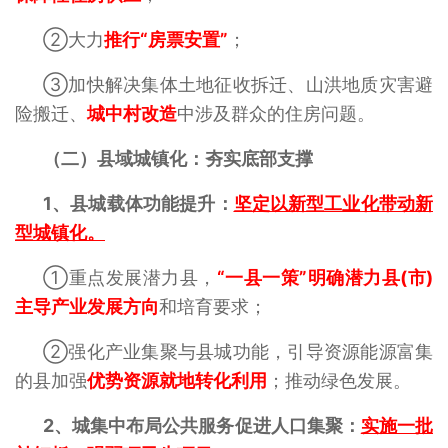
②大力
推行“房票安置”
；
③加快解决集体土地征收拆迁、山洪地质灾害避
险搬迁、
城中村改造
中涉及群众的住房问题。
（二）县域城镇化：夯实底部支撑
1、
县城载体功能提升‌：
坚定以新型工业化带动新
型城镇化。
①重点发展潜力县，
“一县一策”明确潜力县(市)
主导产业发展方
向
和培育要求；
②强化产业集聚与县城功能，引导资源能源富集
的县加强
优势资源就地转化利用
；推动绿色发展。
2、
城集中布局公共服务促进人口集聚‌：
实施一批