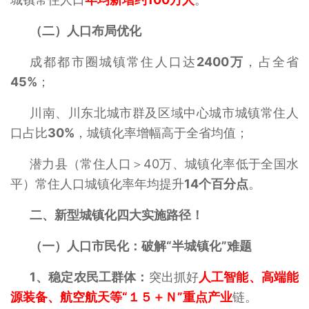
（二）‌人口布局优化‌
成都都市圈城镇常住人口达
2400万
，占全省
45%‌
；
川南、川东北城市群及区域中心城市城镇常住人
口占比
30%
，城镇化率增幅高于全省均值；
潜力县（常住人口＞40万、城镇化率低于全国水
平）常住人口城镇化率年均提升
14个百分点
。
二、
新型城镇化四大实施路径！
（一）人口市民化：破解“半城镇化”难题
1、
稳定农民工群体‌：
突出抓好
人工智能、高端能
源装备、航空航天等“１５＋Ｎ”重点产业
链。