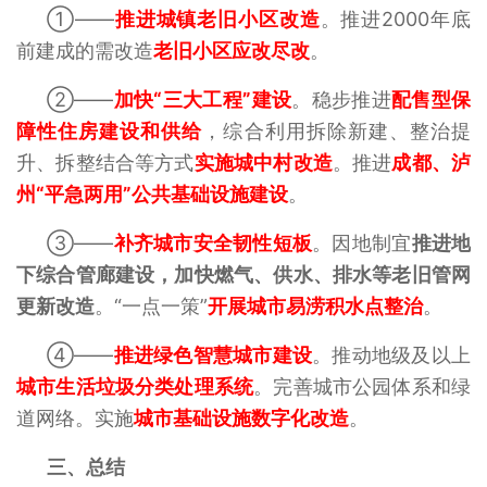
①——
推进城镇老旧小区改造
。推进2000年底
前建成的需改造
老旧小区应改尽改
。
②——
加快“三大工程”建设
。稳步推进
配售型保
障性住房建设和供给
，综合利用拆除新建、整治提
升、拆整结合等方式
实施城中村改造
。推进
成都、泸
州“平急两用”公共基础设施建设
。
③——
补齐城市安全韧性短板
。因地制宜
推进地
下综合管廊建设，加快燃气、供水、排水等老旧管网
更新改造
。“一点一策”
开展城市易涝积水点整治
。
④——
推进绿色智慧城市建设
。推动地级及以上
城市生活垃圾分类处理系统
。完善城市公园体系和绿
道网络。实施
城市基础设施数字化改造
。
三、
总结