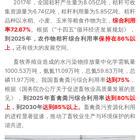
2017年，全国秸秆产生量为8.05亿吨，秸秆可收
集资源量为6.74亿吨，秸秆利用量为5.85亿吨。秸秆
品种以水稻、小麦、玉米等粮食作物为主，
综合利用
率72.67%
。根据《“十四五”循环经济发展规划》，
到2025年，农作物秸秆综合利用率
保持在86%以
上
，
还有很大的发展空间。
畜牧养殖业造成的水污染物排放量中化学需氧量
1000.53万吨，氨氮11.09万吨，总氮59.63万吨，总
磷11.97万吨。我国畜禽粪污综合利用率
达到75%
，
根据《国务院办公厅关于促进畜牧业高质量发展的意
见》，
到2025年畜禽粪污综合利用率
达到80%以
上
，到2030年
达到85%以上
。
畜禽粪污资源化利用
的进程显著提速，推动了畜牧业生产与环境保护的和
谐共进。