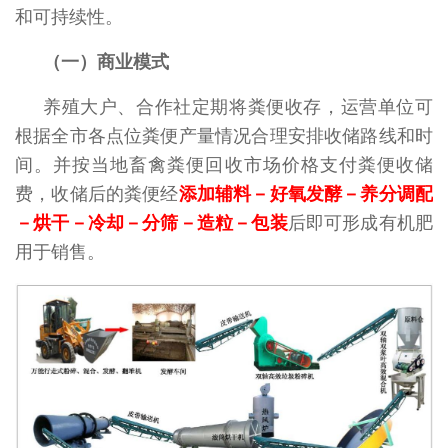
和可持续性。
（一）商业模式
养殖大户、合作社定期将粪便收存，运营单位可
根据全市各点位粪便产量情况合理安排收储路线和时
间。并按当地畜禽粪便回收市场价格支付粪便收储
费，收储后的粪便经
添加辅料－好氧发酵－养分调配
－烘干－冷却－分筛－造粒－包装
后即可形成有机肥
用于销售。