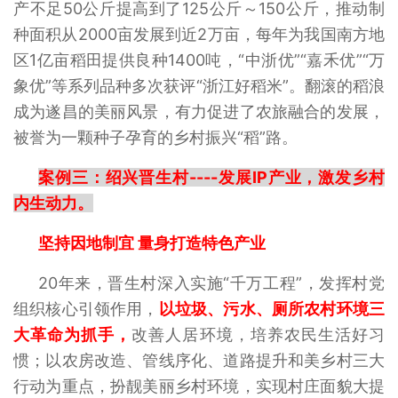
产不足50公斤提高到了125公斤～150公斤，推动制
种面积从2000亩发展到近2万亩，每年为我国南方地
区1亿亩稻田提供良种1400吨，“中浙优”“嘉禾优”“万
象优”等系列品种多次获评“浙江好稻米”。翻滚的稻浪
成为遂昌的美丽风景，有力促进了农旅融合的发展，
被誉为一颗种子孕育的乡村振兴“稻”路。
案例三：绍兴晋生村----发展IP产业，激发乡村
内生动力。
坚持因地制宜 量身打造特色产业
20年来，晋生村深入实施“千万工程”，发挥村党
组织核心引领作用，
以垃圾、污水、厕所农村环境三
大革命为抓手，
改善人居环境，培养农民生活好习
惯；以农房改造、管线序化、道路提升和美乡村三大
行动为重点，扮靓美丽乡村环境，实现村庄面貌大提