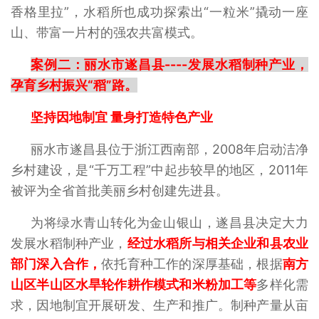
香格里拉”，水稻所也成功探索出“一粒米”撬动一座
山、带富一片村的强农共富模式。
案例二：丽水市遂昌县----发展水稻制种产业，
孕育乡村振兴“稻”路。
坚持因地制宜 量身打造特色产业
丽水市遂昌县位于浙江西南部，2008年启动洁净
乡村建设，是“千万工程”中起步较早的地区，2011年
被评为全省首批美丽乡村创建先进县。
为将绿水青山转化为金山银山，遂昌县决定大力
发展水稻制种产业，
经过水稻所与相关企业和县农业
部门深入合作，
依托育种工作的深厚基础，根据
南方
山区半山区水旱轮作耕作模式和米粉加工等
多样化需
求，因地制宜开展研发、生产和推广。制种产量从亩