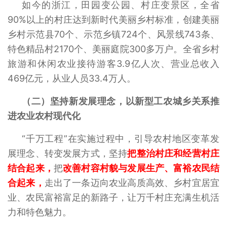
如今的浙江，田园变公园、村庄变景区，全省
90%以上的村庄达到新时代美丽乡村标准，创建美丽
乡村示范县70个、示范乡镇724个、风景线743条、
特色精品村2170个、美丽庭院300多万户。全省乡村
旅游和休闲农业接待游客3.9亿人次、营业总收入
469亿元，从业人员33.4万人。
（二）坚持新发展理念，以新型工农城乡关系推
进农业农村现代化
“千万工程”在实施过程中，引导农村地区变革发
展理念、转变发展方式，坚持
把整治村庄和经营村庄
结合起来，
把
改善村容村貌与发展生产、富裕农民结
合起来，
走出了一条迈向农业高质高效、乡村宜居宜
业、农民富裕富足的新路子，让万千村庄充满生机活
力和特色魅力。