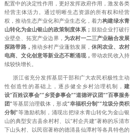
配置中的决定性作用，更好发挥政府作用，激发各类
经营主体活力。通过明晰生态资源的所有权和经营
权，推动生态产业化和产业生态化，着力
构建绿水青
山转化为金山银山的政策制度体系；
鼓励企业打破行
业壁垒、拓宽产业边界，
为农村一二三产业融合发展
探路带路，
推动乡村产业蓬勃发展，
休闲农业、农村
电商、文化创意等新业态不断涌现，
带动农民收入持
续较快增长。
浙江省充分发挥基层干部和广大农民积极性主动
性创造性的基础上，逐步健全乡村治理机制，
建
设“百姓议事会”“乡贤参事会”“道德评议团”“百事服务
团”
等基层治理载体，形成
“幸福积分制”“垃圾分类积
分制”
等激励机制，涌现出把绿水青山转化为金山银
山的典型安吉县余村村、以“村企共建”著称的乐清市
下山头村、以民宿著称的德清县仙潭村等各具特色的