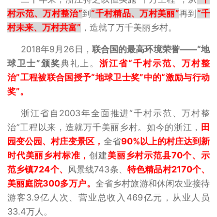
村示范、万村整治”
到
“千村精品、万村美丽”
再到
“千
村未来、万村共富”
，造就了万千美丽乡村。
2018年9月26日，
联合国的最高环境荣誉——“地
球卫士”颁奖
典礼上。
浙江省“千村示范、万村整
治”工程被联合国授予“地球卫士奖”中的“激励与行动
奖”。
浙江省自2003年全面推进“千村示范、万村整
治”工程以来，造就万千美丽乡村。如今的浙江，
田
园变公园、村庄变景区，
全省
90%以上的村庄达到新
时代美丽乡村标准，
创建
美丽乡村示范县70个、示
范乡镇724个、
风景线743条、
特色精品村2170个、
美丽庭院300多万户。
全省乡村旅游和休闲农业接待
游客3.9亿人次、营业总收入469亿元，从业人员
33.4万人。