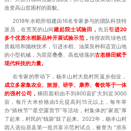
改变高山贫困村的面貌。
2018年水稻所组建由16名专家参与的团队科技特
派员，在荒芜的山间
建起院士试验田，
先后
引进20
多个优质水稻新品种开展试验示范，
传授农民绿色优
质栽培和抛秧技术，引进水稻、油菜良种和适宜山地
的小型机械，为层层叠叠、高低错落的
古老梯田赋予
现代科技的力量。
在专家的带动下，杨丰山村大批村民返乡创业，
成立多家集农业、旅游、研学、康养、餐饮等于一体
的强村公司，
梯田面积由不到800亩扩大到近3000
亩，每斤大米价格由5元提高到15元以上，每年举
办“插秧节”“星空露营节”等活动，村集体的“家底”厚
了起来，村民的“钱袋”鼓了起来。2022年，杨丰山村
因入选仙居县第一批共富示范村试点，被誉为 “浙东