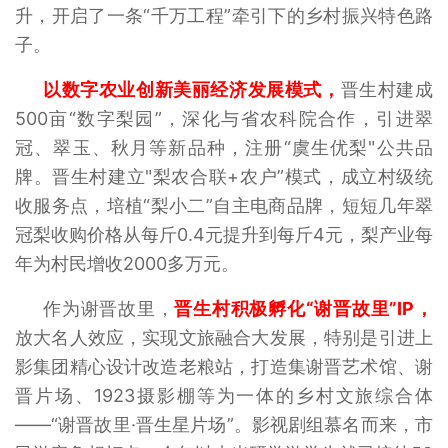
升，开启了一条“千万工程”牵引下的乡村振兴特色路
子。
以数字农业创新美丽经济发展模式，
晋生村建成
500亩“数字梨园”，深化与省农科院合作，引进翠
冠、翠玉、秋月等新品种，注册“虞生优梨"公共品
牌。晋生村建立"梨农合联+农户”模式，成立村级统
收服务点，培植“梨小二”自主电商品牌，短短几年翠
冠梨收购价格从每斤0.4元提升到每斤4元，梨产业每
年为村民增收2000多万元。
作为谢晋故里，
晋生村积极孵化“谢晋故里”IP，
放大名人效应，实现文旅融合大发展，特别是引进上
影集团精心设计改造老粮站，打造集谢晋艺术馆、谢
晋片场、1923摄影棚等为一体的乡村文旅综合体
——“谢晋故里·晋生星片场”。影视剧组慕名而来，市